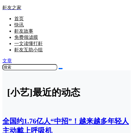
鼾友之家
首页
快讯
鼾友故事
免费领滤膜
一文读懂打鼾
鼾友互助小组
文章
[小艺]最近的动态
全国约1.76亿人“中招”！越来越多年轻人
主动戴上呼吸机