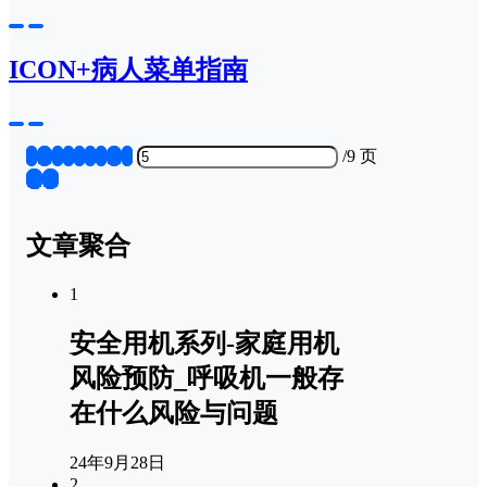
ICON+病人菜单指南
1
...
3
4
5
6
7
...
9
/
9 页
❮
❯
文章聚合
1
安全用机系列-家庭用机
风险预防_呼吸机一般存
在什么风险与问题
24年9月28日
2