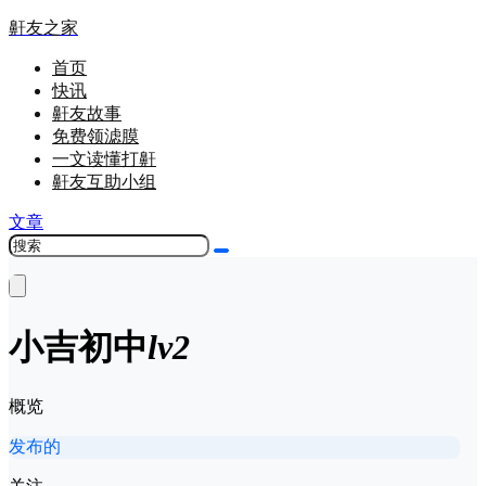
鼾友之家
首页
快讯
鼾友故事
免费领滤膜
一文读懂打鼾
鼾友互助小组
文章
小吉
初中
lv2
概览
发布的