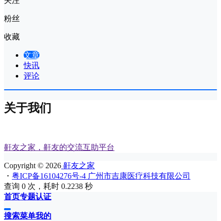
关注
粉丝
收藏
文章
快讯
评论
关于我们
鼾友之家，鼾友的交流互助平台
Copyright © 2026
鼾友之家
・
粤ICP备16104276号-4 广州市吉康医疗科技有限公司
查询 0 次，耗时 0.2238 秒
首页
专题
认证
搜索
菜单
我的