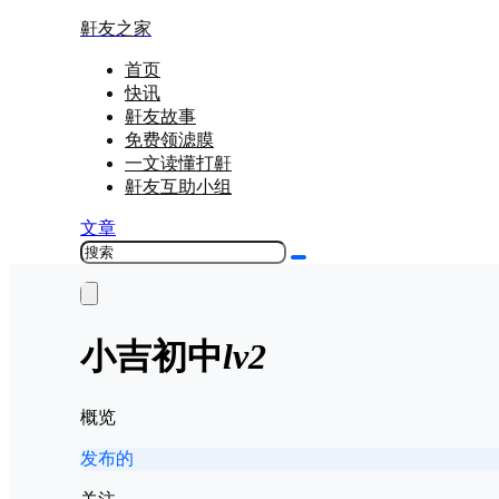
鼾友之家
首页
快讯
鼾友故事
免费领滤膜
一文读懂打鼾
鼾友互助小组
文章
小吉
初中
lv2
概览
发布的