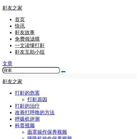
鼾友之家
首页
快讯
鼾友故事
免费领滤膜
一文读懂打鼾
鼾友互助小组
文章
鼾友之家
打鼾的危害
打鼾原因
打鼾的治疗
改善打呼噜的方法
呼吸机评测
科普视频
面罩操作保养视频
呼吸机操作保养视频