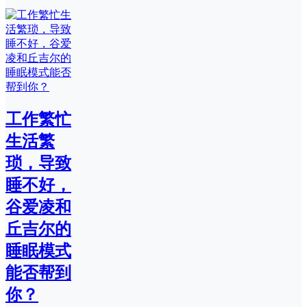
工作繁忙
生活繁
琐，导致
睡不好，
谷爱凌和
丘吉尔的
睡眠模式
能否帮到
你？