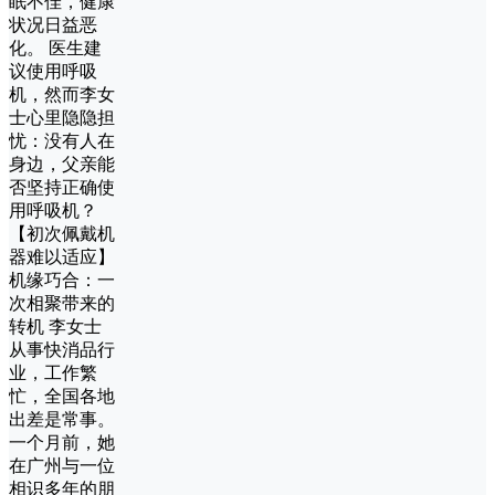
眠不佳，健康
状况日益恶
化。 医生建
议使用呼吸
机，然而李女
士心里隐隐担
忧：没有人在
身边，父亲能
否坚持正确使
用呼吸机？
【初次佩戴机
器难以适应】
机缘巧合：一
次相聚带来的
转机 李女士
从事快消品行
业，工作繁
忙，全国各地
出差是常事。
一个月前，她
在广州与一位
相识多年的朋