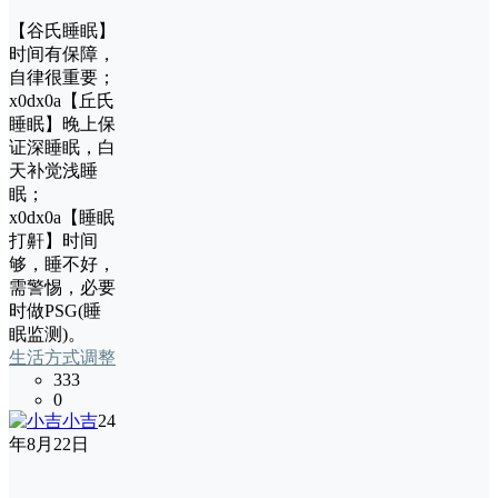
【谷氏睡眠】
时间有保障，
自律很重要；
x0dx0a【丘氏
睡眠】晚上保
证深睡眠，白
天补觉浅睡
眠；
x0dx0a【睡眠
打鼾】时间
够，睡不好，
需警惕，必要
时做PSG(睡
眠监测)。
生活方式调整
333
0
小吉
24
年8月22日