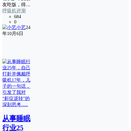
友吃饭，得…
呼吸机评测
684
0
小艺
24
年10月6日
从事睡眠
行业25