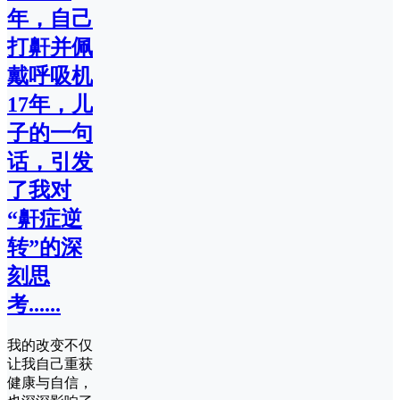
年，自己
打鼾并佩
戴呼吸机
17年，儿
子的一句
话，引发
了我对
“鼾症逆
转”的深
刻思
考......
我的改变不仅
让我自己重获
健康与自信，