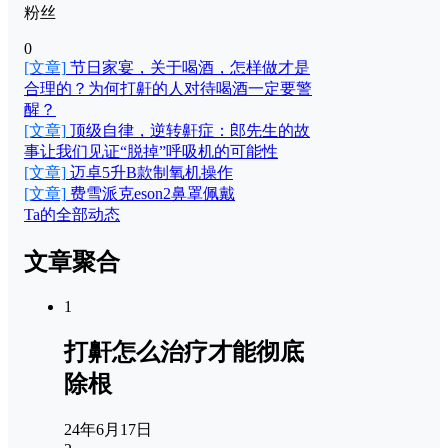
粉丝
0
[文章]
节日家宴，关于喝酒，怎样做才是
合理的？为何打鼾的人对待喝酒一定要警
醒？
[文章]
顶级自律，逆转鼾症：郎先生的故
事让我们见证“脱掉”呼吸机的可能性
[文章]
迈卓5升B款制氧机操作
[文章]
费雪派克eson2鼻罩佩戴
Ta的全部动态
文章聚合
1
打鼾怎么治疗才能彻底
除根
24年6月17日