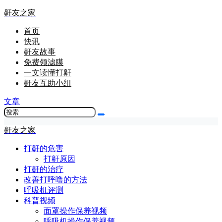
鼾友之家
首页
快讯
鼾友故事
免费领滤膜
一文读懂打鼾
鼾友互助小组
文章
鼾友之家
打鼾的危害
打鼾原因
打鼾的治疗
改善打呼噜的方法
呼吸机评测
科普视频
面罩操作保养视频
呼吸机操作保养视频