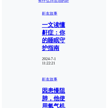
有什么办法治的好
鼾友故事
一文读懂
鼾症：你
的睡眠守
护指南
2024-7-1
11:22:21
鼾友故事
因患慢阻
肺，他使
用氧气机