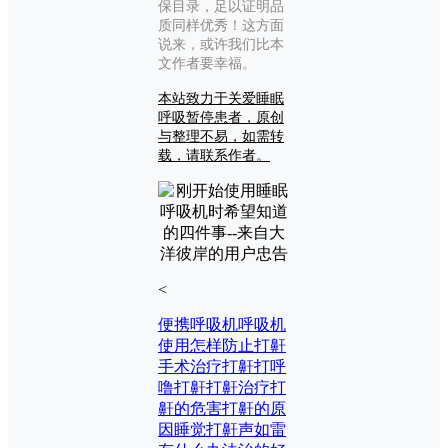
保目录，足以证明品
质同样优秀！这方面
说来，或许我们比本
文作者要幸福。
本站致力于关爱睡眠
呼吸暂停患者，原创
与整理不易，如需转
载，请联系作者。
<
便携呼吸机
呼吸机
使用
怎样防止打鼾
手术治疗打鼾
打呼
噜
打鼾
打鼾治疗
打
鼾的危害
打鼾的原
因
睡觉打鼾声如雷