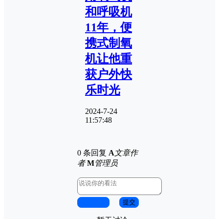
和呼吸机
11年，便
携式制氧
机让他重
获户外快
乐时光
2024-7-24
11:57:48
0 条回复
A
文章作
者
M
管理员
取消回复
提交