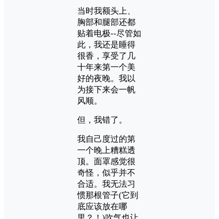
当时我额头上、
胸部和腿部还都
贴着电极--尽管如
此，我还是睡得
很香，享受了几
十年来第一个美
好的夜晚。我以
为接下来会一帆
风顺。
但，我错了。
我自己度过的第
一个晚上糟糕透
顶。面罩感觉很
奇怪，似乎并不
合适。我无法习
惯那根管子(它到
底应该放在哪
里？！)吹气也让