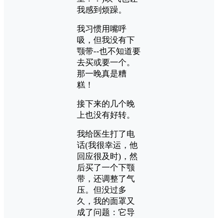
我感到烦躁。
我习惯用嘴呼
吸，但我没有下
颚带--也不知道要
去买或要一个。
那一晚真是糟
糕！
接下来的几个晚
上也没有好转。
我给医生打了电
话(我很幸运，他
回应很及时)，然
后买了一个下颚
带，还调整了气
压。但没过多
久，我的面罩又
成了问题：它导