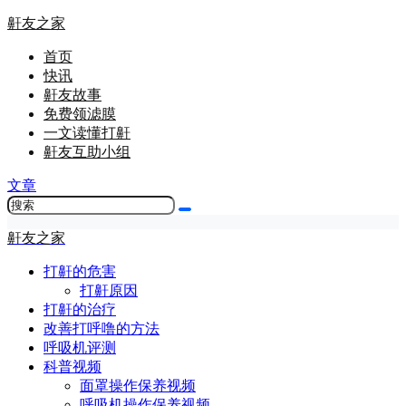
鼾友之家
首页
快讯
鼾友故事
免费领滤膜
一文读懂打鼾
鼾友互助小组
文章
鼾友之家
打鼾的危害
打鼾原因
打鼾的治疗
改善打呼噜的方法
呼吸机评测
科普视频
面罩操作保养视频
呼吸机操作保养视频