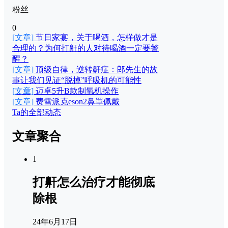
粉丝
0
[文章]
节日家宴，关于喝酒，怎样做才是
合理的？为何打鼾的人对待喝酒一定要警
醒？
[文章]
顶级自律，逆转鼾症：郎先生的故
事让我们见证“脱掉”呼吸机的可能性
[文章]
迈卓5升B款制氧机操作
[文章]
费雪派克eson2鼻罩佩戴
Ta的全部动态
文章聚合
1
打鼾怎么治疗才能彻底
除根
24年6月17日