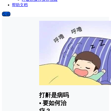
帮助文档
投稿
打鼾是病吗
• 要如何治
疗？