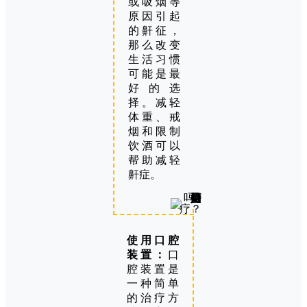
或吸烟等
原因引起
的鼾征，
那么改变
生活习惯
可能是最
好的选
择。减轻
体重、戒
烟和限制
饮酒可以
帮助减轻
鼾症。
使用口腔
装置：
口
腔装置是
一种简单
的治疗方