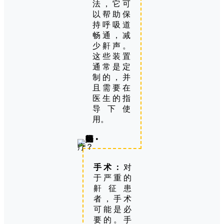
法，它可
以帮助保
持呼吸道
畅通，减
少鼾声。
这些装置
通常是定
制的，并
且需要在
医生的指
导下使
用。
手术：
对
于严重的
鼾征患
者，手术
可能是必
要的。手