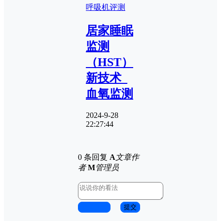
呼吸机评测
居家睡眠
监测
（HST）
新技术_
血氧监测
2024-9-28
22:27:44
0 条回复
A
文章作
者
M
管理员
取消回复
提交