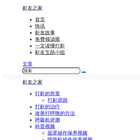
鼾友之家
首页
快讯
鼾友故事
免费领滤膜
一文读懂打鼾
鼾友互助小组
文章
鼾友之家
打鼾的危害
打鼾原因
打鼾的治疗
改善打呼噜的方法
呼吸机评测
科普视频
面罩操作保养视频
呼吸机操作保养视频