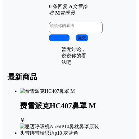
0 条回复
A
文章作
者
M
管理员
取消回复
提交
暂无讨论，
说说你的看
法吧
最新商品
费雪派克HC407鼻罩 M
￥