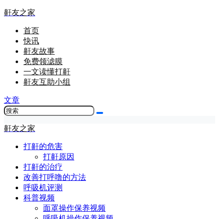
鼾友之家
首页
快讯
鼾友故事
免费领滤膜
一文读懂打鼾
鼾友互助小组
文章
鼾友之家
打鼾的危害
打鼾原因
打鼾的治疗
改善打呼噜的方法
呼吸机评测
科普视频
面罩操作保养视频
呼吸机操作保养视频