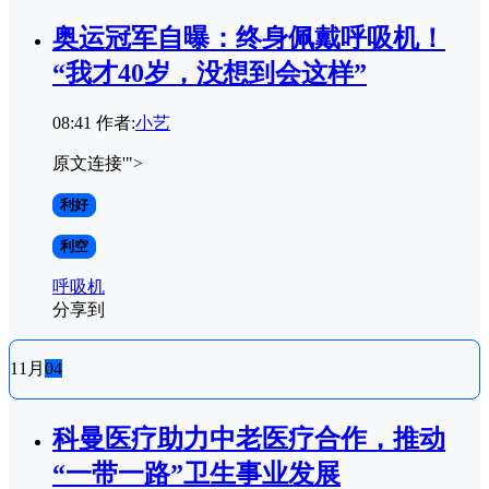
奥运冠军自曝：终身佩戴呼吸机！
“我才40岁，没想到会这样”
08:41
作者:
小艺
原文连接'">
利好
利空
呼吸机
分享到
11月
04
科曼医疗助力中老医疗合作，推动
“一带一路”卫生事业发展