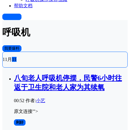
帮助文档
发布快讯
呼吸机
我要爆料
11月
11
八旬老人呼吸机停摆，民警6小时往
返于卫生院和老人家为其续氧
00:52
作者:
小艺
原文连接'">
利好