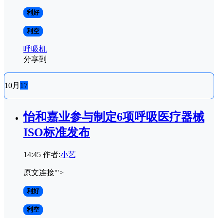
利好
利空
呼吸机
分享到
10月
17
怡和嘉业参与制定6项呼吸医疗器械
ISO标准发布
14:45
作者:
小艺
原文连接'">
利好
利空