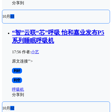
分享到
10月
03
“智”云联“芯”呼吸 怡和嘉业发布P5
系列睡眠呼吸机
17:56
作者:
小艺
原文连接'">
利好
利空
呼吸机
分享到
10月
02