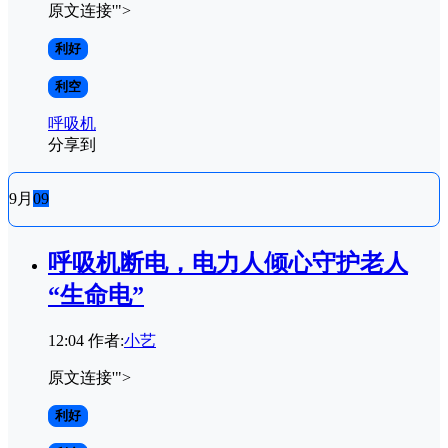
原文连接'">
利好
利空
呼吸机
分享到
9月
09
呼吸机断电，电力人倾心守护老人
“生命电”
12:04
作者:
小艺
原文连接'">
利好