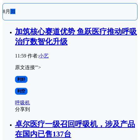
8月
31
加筑核心赛道优势 鱼跃医疗推动呼吸
治疗数智化升级
11:59
作者:
小艺
原文连接'">
利好
利空
呼吸机
分享到
卓尔医疗一级召回呼吸机，涉及产品
在国内已售137台