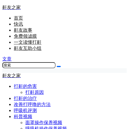
鼾友之家
首页
快讯
鼾友故事
免费领滤膜
一文读懂打鼾
鼾友互助小组
文章
鼾友之家
打鼾的危害
打鼾原因
打鼾的治疗
改善打呼噜的方法
呼吸机评测
科普视频
面罩操作保养视频
呼吸机操作保养视频