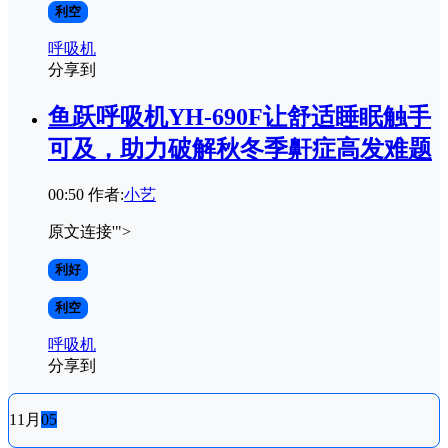
利空
呼吸机
分享到
鱼跃呼吸机YH-690F让舒适睡眠触手
可及，助力破解秋冬季鼾症高发难题
00:50
作者:
小艺
原文连接'">
利好
利空
呼吸机
分享到
11月
05