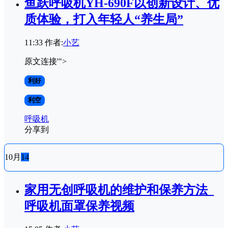
鱼跃呼吸机YH-690F以创新设计、优
质体验，打入年轻人“养生局”
11:33
作者:
小艺
原文连接'">
利好
利空
呼吸机
分享到
10月
14
家用无创呼吸机的维护和保养方法_
呼吸机面罩保养视频