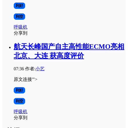
利好
利空
呼吸机
分享到
航天长峰国产自主高性能ECMO亮相
北京、大连 获高度评价
07:36
作者:
小艺
原文连接'">
利好
利空
呼吸机
分享到