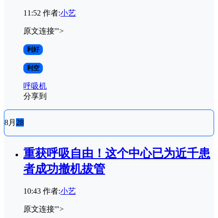
11:52
作者:
小艺
原文连接'">
利好
利空
呼吸机
分享到
8月
28
重获呼吸自由！这个中心已为近千患
者成功撤机拔管
10:43
作者:
小艺
原文连接'">