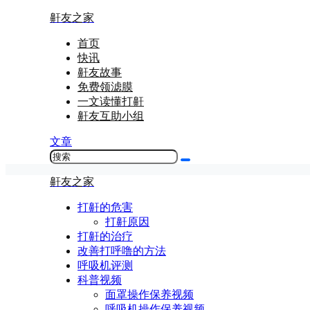
鼾友之家
首页
快讯
鼾友故事
免费领滤膜
一文读懂打鼾
鼾友互助小组
文章
鼾友之家
打鼾的危害
打鼾原因
打鼾的治疗
改善打呼噜的方法
呼吸机评测
科普视频
面罩操作保养视频
呼吸机操作保养视频