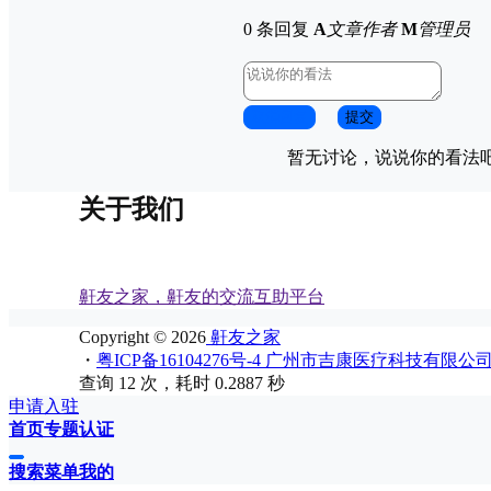
0 条回复
A
文章作者
M
管理员
取消回复
提交
暂无讨论，说说你的看法
关于我们
鼾友之家，鼾友的交流互助平台
Copyright © 2026
鼾友之家
・
粤ICP备16104276号-4 广州市吉康医疗科技有限公
查询 12 次，耗时 0.2887 秒
申请入驻
首页
专题
认证
搜索
菜单
我的