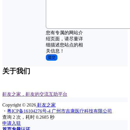
您有专属的网站介
绍页面，请尽量详
细描述您站点的相
关信息！
提交
关于我们
鼾友之家，鼾友的交流互助平台
Copyright © 2026
鼾友之家
・
粤ICP备16104276号-4 广州市吉康医疗科技有限公司
查询 2 次，耗时 0.2685 秒
申请入驻
首页
专题
认证