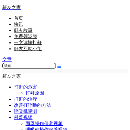
鼾友之家
首页
快讯
鼾友故事
免费领滤膜
一文读懂打鼾
鼾友互助小组
文章
鼾友之家
打鼾的危害
打鼾原因
打鼾的治疗
改善打呼噜的方法
呼吸机评测
科普视频
面罩操作保养视频
呼吸机操作保养视频