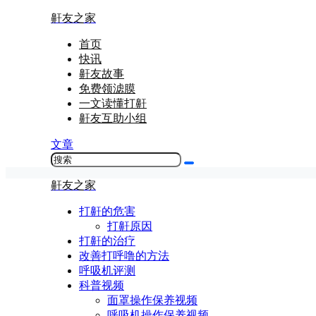
鼾友之家
首页
快讯
鼾友故事
免费领滤膜
一文读懂打鼾
鼾友互助小组
文章
鼾友之家
打鼾的危害
打鼾原因
打鼾的治疗
改善打呼噜的方法
呼吸机评测
科普视频
面罩操作保养视频
呼吸机操作保养视频