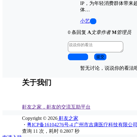
IP，为年轻消费群体带来
体…
小艺
0
0 条回复
A
文章作者
M
管理员
取消回复
提交
暂无讨论，说说你的看法
关于我们
鼾友之家，鼾友的交流互助平台
Copyright © 2026
鼾友之家
・
粤ICP备16104276号-4 广州市吉康医疗科技有限公
查询 11 次，耗时 0.2807 秒