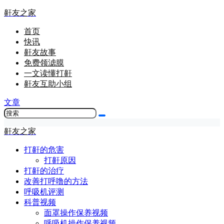
鼾友之家
首页
快讯
鼾友故事
免费领滤膜
一文读懂打鼾
鼾友互助小组
文章
鼾友之家
打鼾的危害
打鼾原因
打鼾的治疗
改善打呼噜的方法
呼吸机评测
科普视频
面罩操作保养视频
呼吸机操作保养视频