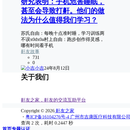
研究表明：手机危害睡眠，
甚至会导致打鼾。他们的做
法为什么值得我们学习？
苏氏自由：每晚十点准时睡，学习训练两
不误x0dx0a村上自由：跑步创作得灵感，
哪有时间看手机
鼾友故事
731
0
小吉
24年8月12日
关于我们
鼾友之家，鼾友的交流互助平台
Copyright © 2026
鼾友之家
・
粤ICP备16104276号-4 广州市吉康医疗科技有限公
查询 2 次，耗时 0.2447 秒
首页
专题
认证