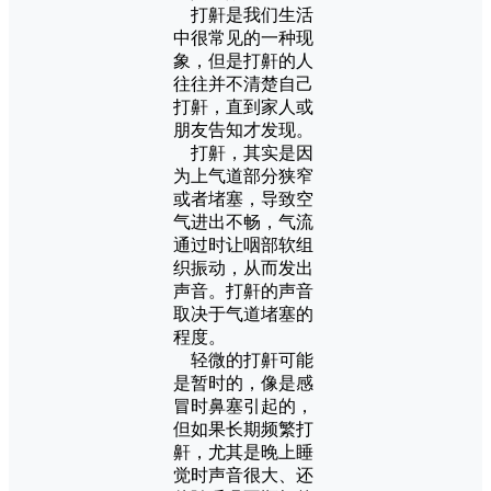
打鼾是我们生活
中很常见的一种现
象，但是打鼾的人
往往并不清楚自己
打鼾，直到家人或
朋友告知才发现。
打鼾，其实是因
为上气道部分狭窄
或者堵塞，导致空
气进出不畅，气流
通过时让咽部软组
织振动，从而发出
声音。打鼾的声音
取决于气道堵塞的
程度。
轻微的打鼾可能
是暂时的，像是感
冒时鼻塞引起的，
但如果长期频繁打
鼾，尤其是晚上睡
觉时声音很大、还