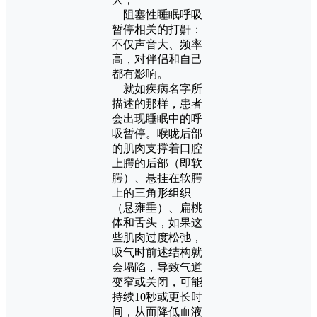
阻塞性睡眠呼吸
暂停相关的打鼾：
不仅声音大、频率
高，对伴侣和自己
都有影响。
就如疾病名字所
描述的那样，患者
会出现睡眠中的呼
吸暂停。喉咙后部
的肌肉支撑着口腔
上腭的后部（即软
腭）、悬挂在软腭
上的三角形组织
（悬雍垂）、扁桃
体和舌头，如果这
些肌肉过度松弛，
吸气时前述结构就
会塌陷，导致气道
变窄或关闭，可能
持续10秒或更长时
间，从而降低血液