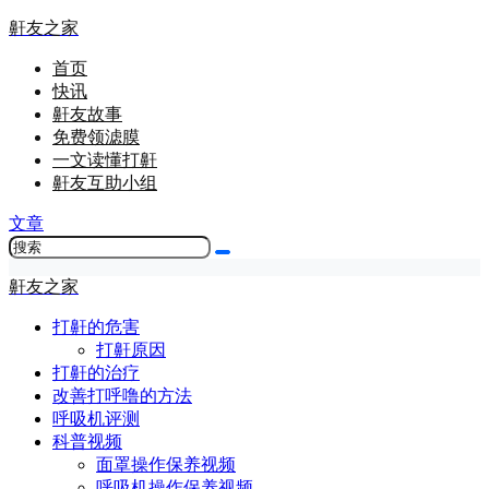
鼾友之家
首页
快讯
鼾友故事
免费领滤膜
一文读懂打鼾
鼾友互助小组
文章
鼾友之家
打鼾的危害
打鼾原因
打鼾的治疗
改善打呼噜的方法
呼吸机评测
科普视频
面罩操作保养视频
呼吸机操作保养视频