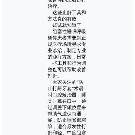
治疗。
这些止鼾工具和
方法真的有效
试试就知道了
阻塞性睡眠呼吸
暂停患者需要到正
规医疗场所寻求专
业诊治，制定专业
的诊疗方案，日常
一些工具和行为调
整也可以帮助改善
打鼾。
大家关注的“防
止打鼾牙套”术语
叫口腔矫治器，睡
觉时戴在口中，通
过调整下颌位置来
帮助气道保持通
畅，防止咽喉部塌
陷，适合原发性打
鼾和轻、中度阻塞