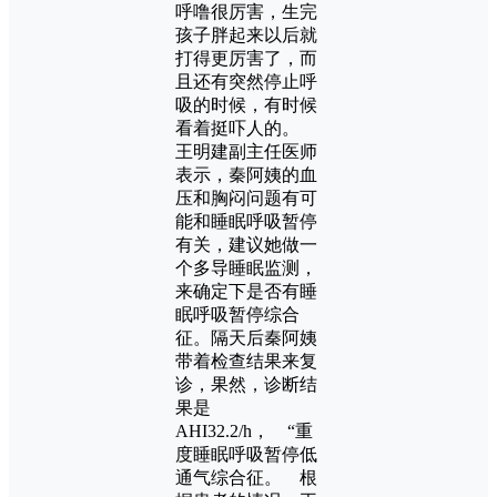
呼噜很厉害，生完
孩子胖起来以后就
打得更厉害了，而
且还有突然停止呼
吸的时候，有时候
看着挺吓人的。
王明建副主任医师
表示，秦阿姨的血
压和胸闷问题有可
能和睡眠呼吸暂停
有关，建议她做一
个多导睡眠监测，
来确定下是否有睡
眠呼吸暂停综合
征。隔天后秦阿姨
带着检查结果来复
诊，果然，诊断结
果是
AHI32.2/h， “重
度睡眠呼吸暂停低
通气综合征。 根