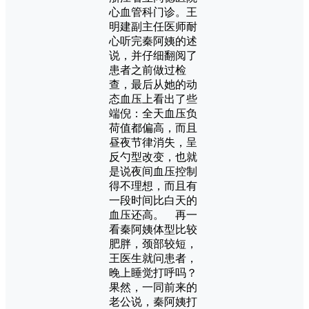
心血管科门诊。王
明建副主任医师耐
心听完秦阿姨的述
说，并仔细翻阅了
患者之前做过检
查，最后从她的动
态血压上看出了些
端倪：全天血压负
荷值都偏高，而且
昼夜节律消失，呈
反勺型改变，也就
是说夜间血压控制
得不理想，而且有
一段时间比白天的
血压还高。 再一
看秦阿姨体型比较
肥胖，颈部较短，
王医生就问患者，
晚上睡觉打呼吗？
果然，一同前来的
老公说，秦阿姨打