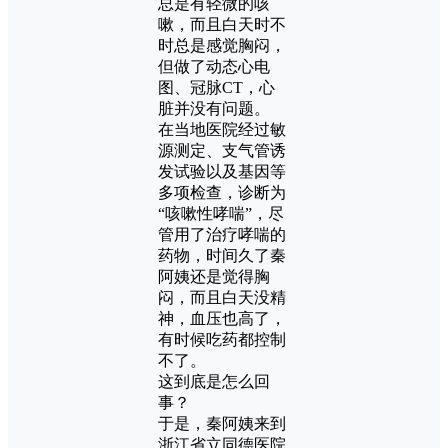
总是有轻微的咳
嗽，而且白天时不
时总是感觉胸闷，
但做了动态心电
图、冠脉CT，心
脏并没有问题。
在当地医院经过敏
源测定、支气管诱
发试验以及基因等
多项检查，诊断为
“咳嗽性哮喘”，尽
管用了治疗哮喘的
药物，时间久了秦
阿姨还是觉得胸
闷，而且白天没精
神，血压也高了，
有时候吃药都控制
不了。
这到底是怎么回
事？
于是，秦阿姨来到
浙江省立同德医院