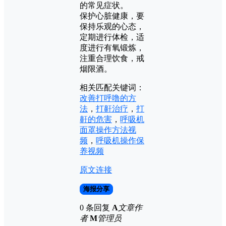
的常见症状。
保护心脏健康，要
保持乐观的心态，
定期进行体检，适
度进行有氧锻炼，
注重合理饮食，戒
烟限酒。
相关匹配关键词：
改善打呼噜的方
法
，
打鼾治疗
，
打
鼾的危害
，
呼吸机
面罩操作方法视
频
，
呼吸机操作保
养视频
原文连接
海报分享
0 条回复
A
文章作
者
M
管理员