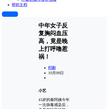
帮助文档
发布快讯
中年女子反
复胸闷血压
高，竟是晚
上打呼噜惹
祸！
打鼾
10月
09日
小艺
43岁的秦阿姨今年
一次病毒感染后，