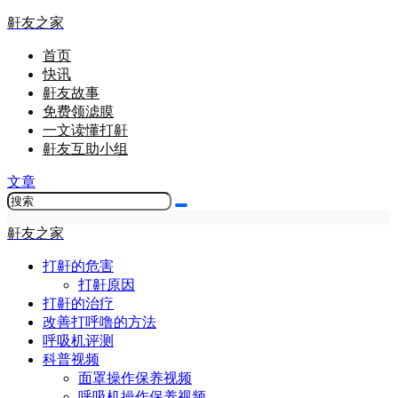
鼾友之家
首页
快讯
鼾友故事
免费领滤膜
一文读懂打鼾
鼾友互助小组
文章
鼾友之家
打鼾的危害
打鼾原因
打鼾的治疗
改善打呼噜的方法
呼吸机评测
科普视频
面罩操作保养视频
呼吸机操作保养视频