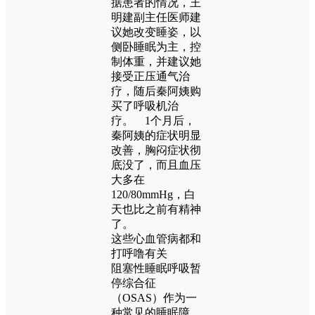
据患者的情况，王
明建副主任医师建
议她改变睡姿，以
侧卧睡眠为主，控
制体重，并建议她
接受正压通气治
疗，随后秦阿姨购
买了呼吸机治
疗。 1个月后，
秦阿姨的症状明显
改善，胸闷症状彻
底没了，而且血压
大多在
120/80mmHg，白
天也比之前有精神
了。
这些心血管病都和
打呼噜有关
阻塞性睡眠呼吸暂
停综合征
（OSAS）作为一
种常见的睡眠障