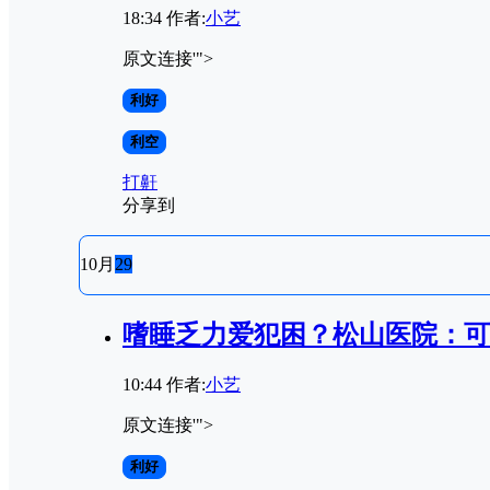
18:34
作者:
小艺
原文连接'">
利好
利空
打鼾
分享到
10月
29
嗜睡乏力爱犯困？松山医院：可
10:44
作者:
小艺
原文连接'">
利好