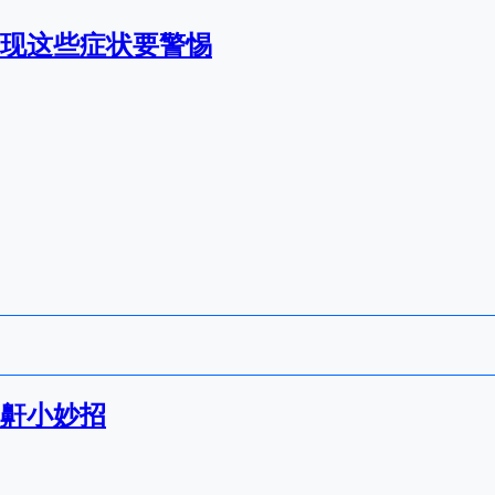
现这些症状要警惕
止鼾小妙招