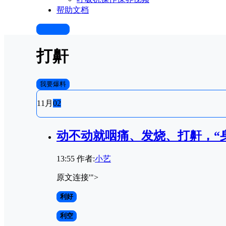
帮助文档
发布快讯
打鼾
我要爆料
11月
02
动不动就咽痛、发烧、打鼾，“
13:55
作者:
小艺
原文连接'">
利好
利空