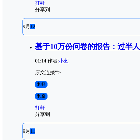
打鼾
分享到
9月
12
基于10万份问卷的报告：过半
01:14
作者:
小艺
原文连接'">
利好
利空
打鼾
分享到
9月
11