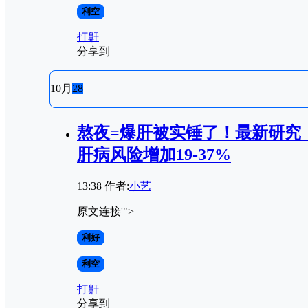
利空
打鼾
分享到
10月
28
熬夜=爆肝被实锤了！最新研究
肝病风险增加19-37%
13:38
作者:
小艺
原文连接'">
利好
利空
打鼾
分享到