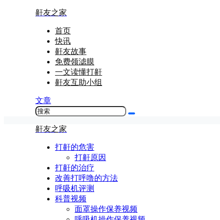
鼾友之家
首页
快讯
鼾友故事
免费领滤膜
一文读懂打鼾
鼾友互助小组
文章
鼾友之家
打鼾的危害
打鼾原因
打鼾的治疗
改善打呼噜的方法
呼吸机评测
科普视频
面罩操作保养视频
呼吸机操作保养视频