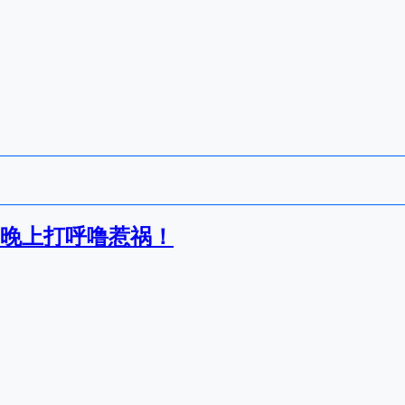
晚上打呼噜惹祸！