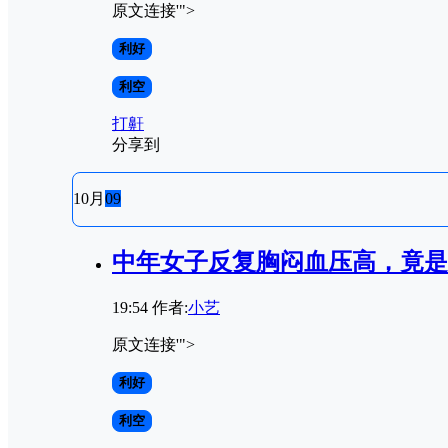
原文连接'">
利好
利空
打鼾
分享到
10月
09
中年女子反复胸闷血压高，竟是
19:54
作者:
小艺
原文连接'">
利好
利空