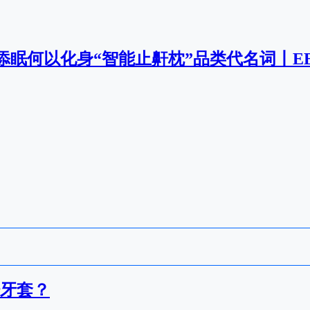
nic添眠何以化身“智能止鼾枕”品类代名词丨E
牙套？