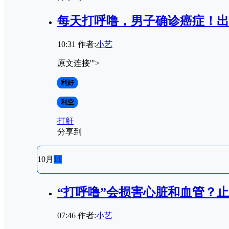
每天打呼噜，男子确诊癌症！出
10:31
作者:
小艺
原文连接'">
利好
利空
打鼾
分享到
10月
11
“打呼噜”会损害心脏和血管？
07:46
作者:
小艺