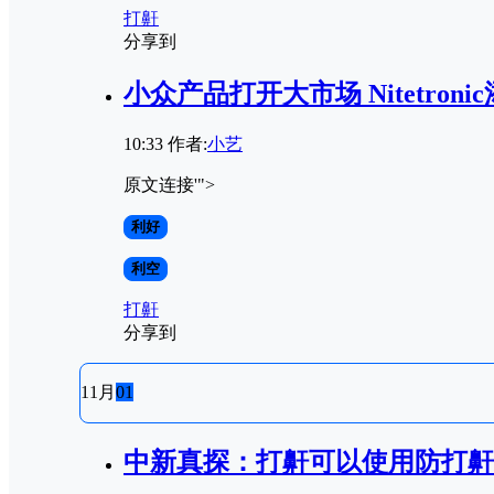
打鼾
分享到
小众产品打开大市场 Nitetro
10:33
作者:
小艺
原文连接'">
利好
利空
打鼾
分享到
11月
01
中新真探：打鼾可以使用防打鼾